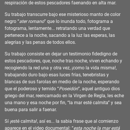
respiración de estos pescadores faenando en alta mar.
Su trabajo transcurre bajo ese misterioso manto de color
negro “
ater romano
” que lo inunda todo, fotograma a
fotograma, lentamente... retratando una verdad que
pertenece a la noche, sacando a la luz las esperas, las
alegrías y las penas de todos ellos.
Su trabajo consiste en dejar un testimonio fidedigno de
estos pescadores, que, noche tras noche, viven echando y
recogiendo la red una y otra vez, ¡como la vida misma!,
trabajando duro bajo esas luces frías, tenebristas y
blancas de sus farolas en medio de la noche, esperando
que el poderoso y temido “
Poseidón
”, aquel antiguo dios
griego del mar, reencarnado en la Virgen de Regla, les eche
una mano y esa noche por fin, “la mar esté calmita” y sea
buena para salir a faenar.
Sí ¡esté calmita!, así es... la sabia frase que al comienzo
aparece en el video documental: “
esta noche la mar está