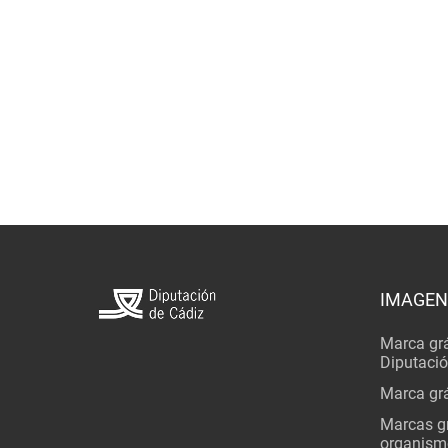
IMAGEN
Marca grá
Diputaci
Marca grá
Marcas gr
organism