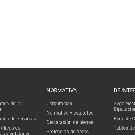
NORMATIVA
DE INTE
fica de la
Corporación
Sede elec
ón
Diputació
Normativa y estatutos
fica de Servicios
Perfil de 
Declaración de bienes
áficas de
Tablón de
Protección de datos
os y entidades