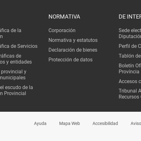
NORMATIVA
DE INTE
fica de la
Corporación
Sede elec
ón
Diputació
Normativa y estatutos
fica de Servicios
Perfil de 
Declaración de bienes
áficas de
Tablón de
Protección de datos
os y entidades
Boletín Ofi
 provincial y
Província
municipales
Accesos c
del escudo de la
Tribunal 
n Provincial
Recursos 
Ayuda
Mapa Web
Accesibilidad
Aviso