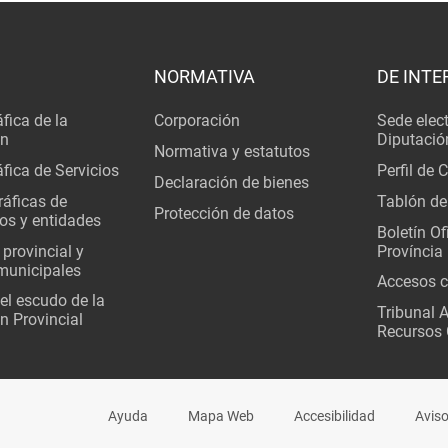
NORMATIVA
DE INTE
fica de la
Corporación
Sede elec
ón
Diputació
Normativa y estatutos
fica de Servicios
Perfil de 
Declaración de bienes
áficas de
Tablón de
Protección de datos
os y entidades
Boletín Ofi
 provincial y
Província
municipales
Accesos c
del escudo de la
Tribunal 
n Provincial
Recursos 
Ayuda
Mapa Web
Accesibilidad
Aviso