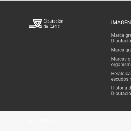
IMAGEN
Marca grá
Diputaci
Marca grá
Marcas gr
organism
Heráldica
escudos 
Historia 
Diputació
EPICSA