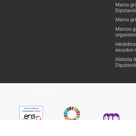
Marca grá
Diputaci
Marca grá
Marcas gr
organism
Heráldica
escudos 
Historia 
Diputació
EPICSA