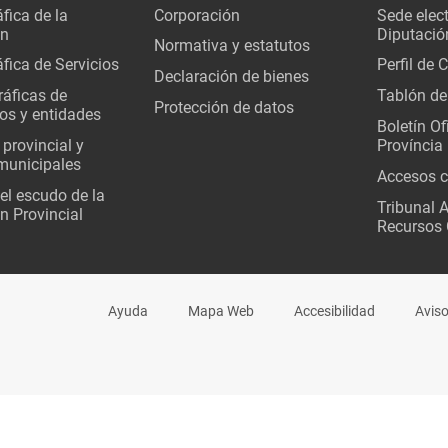
fica de la
Corporación
Sede elec
ón
Diputació
Normativa y estatutos
fica de Servicios
Perfil de 
Declaración de bienes
áficas de
Tablón de
Protección de datos
os y entidades
Boletín Ofi
 provincial y
Província
municipales
Accesos c
del escudo de la
Tribunal 
n Provincial
Recursos 
Ayuda
Mapa Web
Accesibilidad
Aviso