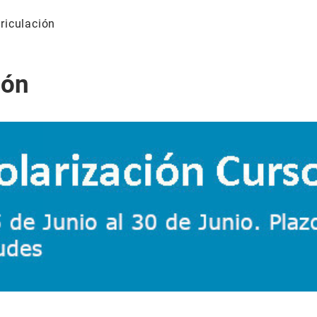
riculación
ión