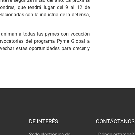
ante la segunda mitad del año. La próxima
Londres, que tendrá lugar del 9 al 12 de
lacionadas con la industria de la defensa,
 animan a todas las pymes con vocación
nvocatorias del programa Pyme Global a
ovechar estas oportunidades para crecer y
DE INTERÉS
CONTÁCTANOS
Sede electrónica de
¿Dónde estamos?