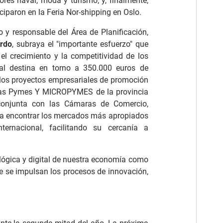
ores naval, moda y turismo; y, finalmente,
iciparon en la Feria Nor-shipping en Oslo.
to y responsable del Área de Planificación,
rdo
, subraya el "importante esfuerzo" que
el crecimiento y la competitividad de los
ial destina en torno a 350.000 euros de
 los proyectos empresariales de promoción
de las Pymes Y MICROPYMES de la provincia
 conjunta con las Cámaras de Comercio,
ara encontrar los mercados más apropiados
ternacional, facilitando su cercanía a
ógica y digital de nuestra economía como
ue se impulsan los procesos de innovación,