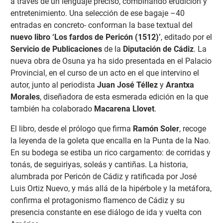
a través de un lenguaje preciso, combinando erudición y
entretenimiento. Una selección de ese bagaje –40
entradas en concreto- conforman la base textual del
nuevo libro ‘Los fardos de Pericón (1512)’
, editado por el
Servicio de Publicaciones
de la
Diputación de Cádiz
. La
nueva obra de Osuna ya ha sido presentada en el Palacio
Provincial, en el curso de un acto en el que intervino el
autor, junto al periodista
Juan José Téllez
y
Arantxa
Morales
, diseñadora de esta esmerada edición en la que
también ha colaborado
Macarena Llovet
.
El libro, desde el prólogo que firma
Ramón Soler
, recoge
la leyenda de la goleta que encalla en la Punta de la Nao.
En su bodega se estiba un rico cargamento: de corridas y
tonás, de seguiriyas, soleás y cantiñas. La historia,
alumbrada por Pericón de Cádiz y ratificada por José
Luis Ortiz Nuevo, y más allá de la hipérbole y la metáfora,
confirma el protagonismo flamenco de Cádiz y su
presencia constante en ese diálogo de ida y vuelta con