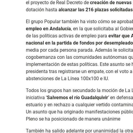
el proyecto de Real Decreto de
creación de nuevas 
dotación hasta
alcanzar las 216 plazas solicitadas
El grupo Popular también ha visto cómo se aprob
empleo en Andalucía
, en la que solicitaba al Gob
de las políticas activas de empleo para
evitar que 
nacional en la partida de fondos por desempleado
media por cada persona parada. Además le solicit
cogobernanza con las comunidades autónomas que l
implementación de estas políticas. Este asunto se h
presidenta tras registrarse un empate, con el voto a
abstenciones de La Línea 100x100 e IU.
Todos los grupos han secundado la moción de La 
iniciativa ‘
Salvemos el río Guadalquivir
’ en defensa
estuario y en rechazo a cualquier vertido contamin
Un asunto que ha originado manifestaciones pública
Pleno se ha posicionado de manera unánime
También ha salido adelante por unanimidad la otra