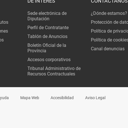
DE INTERÉS
CONTÁCTANOS
Sede electrónica de
¿Dónde estamos?
Diputación
utos
Protección de dat
Perfil de Contratante
enes
Política de privac
Tablón de Anuncios
os
Política de cookie
Boletín Oficial de la
Canal denuncias
Província
Accesos corporativos
Tribunal Administrativo de
Recursos Contractuales
yuda
Mapa Web
Accesibilidad
Aviso Legal