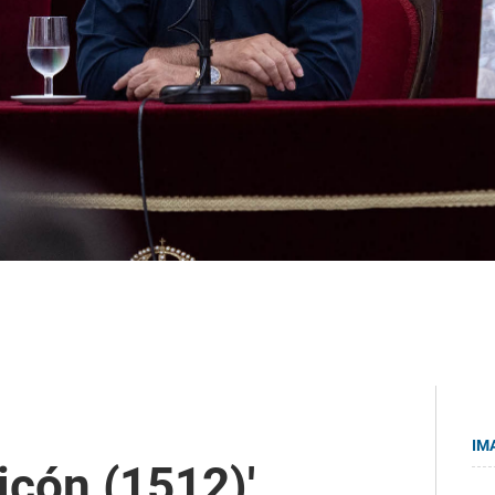
IM
icón (1512)',