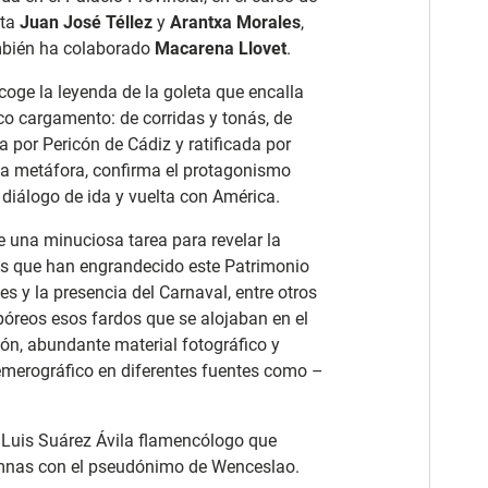
sta
Juan José Téllez
y
Arantxa Morales
,
mbién ha colaborado
Macarena Llovet
.
ecoge la leyenda de la goleta que encalla
co cargamento: de corridas y tonás, de
a por Pericón de Cádiz y ratificada por
 la metáfora, confirma el protagonismo
diálogo de ida y vuelta con América.
 una minuciosa tarea para revelar la
stas que han engrandecido este Patrimonio
s y la presencia del Carnaval, entre otros
rpóreos esos fardos que se alojaban en el
ión, abundante material fotográfico y
emerográfico en diferentes fuentes como –
 Luis Suárez Ávila flamencólogo que
mnas con el pseudónimo de Wenceslao.