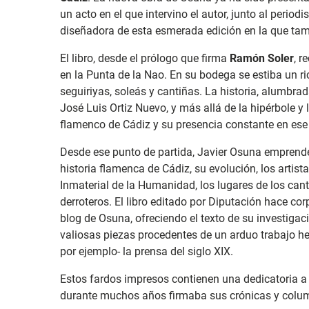
un acto en el que intervino el autor, junto al periodi
diseñadora de esta esmerada edición en la que ta
El libro, desde el prólogo que firma
Ramón Soler
, r
en la Punta de la Nao. En su bodega se estiba un ri
seguiriyas, soleás y cantiñas. La historia, alumbrad
José Luis Ortiz Nuevo, y más allá de la hipérbole y
flamenco de Cádiz y su presencia constante en ese 
Desde ese punto de partida, Javier Osuna emprende
historia flamenca de Cádiz, su evolución, los arti
Inmaterial de la Humanidad, los lugares de los cante
derroteros. El libro editado por Diputación hace co
blog de Osuna, ofreciendo el texto de su investigac
valiosas piezas procedentes de un arduo trabajo h
por ejemplo- la prensa del siglo XIX.
Estos fardos impresos contienen una dedicatoria a
durante muchos años firmaba sus crónicas y colu