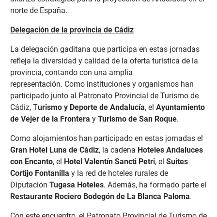
norte de España.
Delegación de la provincia de Cádiz
La delegación gaditana que participa en estas jornadas
refleja la diversidad y calidad de la oferta turística de la
provincia, contando con una amplia
representación.
Como instituciones y organismos han
participado junto al Patronato Provincial de Turismo de
Cádiz, T
urismo y Deporte de Andalucía
, el
Ayuntamiento
de Vejer de la Frontera
y
Turismo de San Roque
.
Como alojamientos han participado en estas jornadas el
Gran Hotel Luna de Cádiz
, la cadena
Hoteles Andaluces
con Encanto
, el
Hotel Valentín Sancti Petri
, el
Suites
Cortijo Fontanilla
y la red de hoteles rurales de
Diputación
Tugasa Hoteles
. Además, ha formado parte el
Restaurante Rociero Bodegón de La Blanca Paloma
.
Con este encuentro, el Patronato Provincial de Turismo de