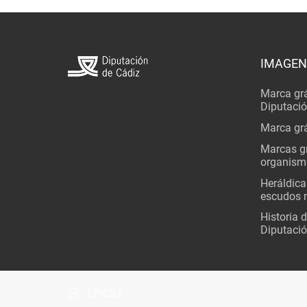
IMAGEN
Marca grá
Diputaci
Marca grá
Marcas gr
organism
Heráldica
escudos 
Historia 
Diputació
EPICSA