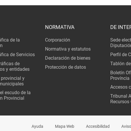
NORMATIVA
DE INTE
fica de la
Corporación
Sede elec
ón
Diputació
Normativa y estatutos
fica de Servicios
Perfil de 
Declaración de bienes
áficas de
Tablón de
Protección de datos
os y entidades
Boletín Ofi
 provincial y
Província
municipales
Accesos c
del escudo de la
Tribunal 
n Provincial
Recursos 
Ayuda
Mapa Web
Accesibilidad
Aviso