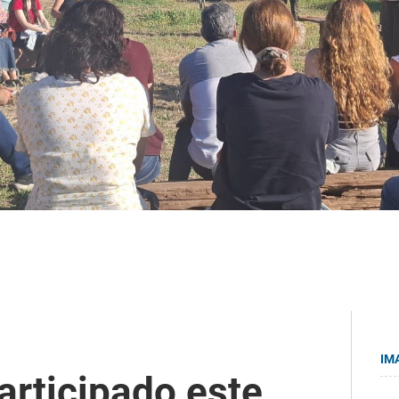
IM
articipado este