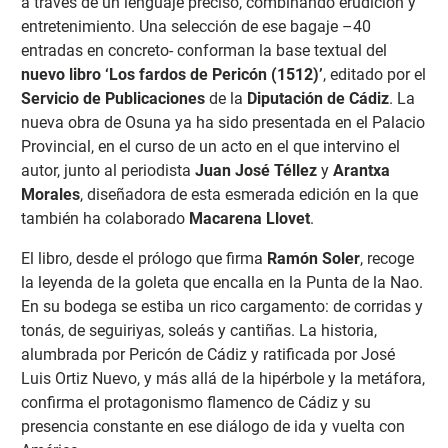
a través de un lenguaje preciso, combinando erudición y
entretenimiento. Una selección de ese bagaje –40
entradas en concreto- conforman la base textual del
nuevo libro ‘Los fardos de Pericón (1512)’
, editado por el
Servicio de Publicaciones
de la
Diputación de Cádiz
. La
nueva obra de Osuna ya ha sido presentada en el Palacio
Provincial, en el curso de un acto en el que intervino el
autor, junto al periodista
Juan José Téllez
y
Arantxa
Morales
, diseñadora de esta esmerada edición en la que
también ha colaborado
Macarena Llovet
.
El libro, desde el prólogo que firma
Ramón Soler
, recoge
la leyenda de la goleta que encalla en la Punta de la Nao.
En su bodega se estiba un rico cargamento: de corridas y
tonás, de seguiriyas, soleás y cantiñas. La historia,
alumbrada por Pericón de Cádiz y ratificada por José
Luis Ortiz Nuevo, y más allá de la hipérbole y la metáfora,
confirma el protagonismo flamenco de Cádiz y su
presencia constante en ese diálogo de ida y vuelta con