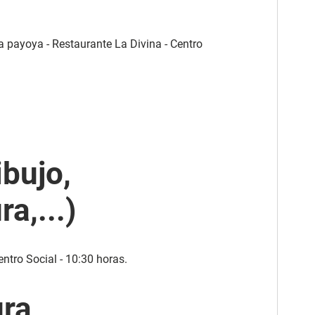
a payoya - Restaurante La Divina - Centro
ibujo,
ra,...)
ntro Social - 10:30 horas.
ura