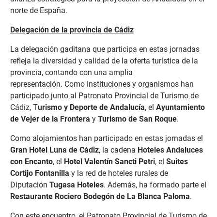
norte de España.
Delegación de la provincia de Cádiz
La delegación gaditana que participa en estas jornadas
refleja la diversidad y calidad de la oferta turística de la
provincia, contando con una amplia
representación.
Como instituciones y organismos han
participado junto al Patronato Provincial de Turismo de
Cádiz, T
urismo y Deporte de Andalucía
, el
Ayuntamiento
de Vejer de la Frontera
y
Turismo de San Roque
.
Como alojamientos han participado en estas jornadas el
Gran Hotel Luna de Cádiz
, la cadena
Hoteles Andaluces
con Encanto
, el
Hotel Valentín Sancti Petri
, el
Suites
Cortijo Fontanilla
y la red de hoteles rurales de
Diputación
Tugasa Hoteles
. Además, ha formado parte el
Restaurante Rociero Bodegón de La Blanca Paloma
.
Con este encuentro, el Patronato Provincial de Turismo de