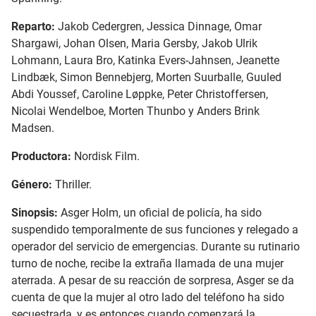
Reparto:
Jakob Cedergren, Jessica Dinnage, Omar
Shargawi, Johan Olsen, Maria Gersby, Jakob Ulrik
Lohmann, Laura Bro, Katinka Evers-Jahnsen, Jeanette
Lindbæk, Simon Bennebjerg, Morten Suurballe, Guuled
Abdi Youssef, Caroline Løppke, Peter Christoffersen,
Nicolai Wendelboe, Morten Thunbo y Anders Brink
Madsen.
Productora:
Nordisk Film.
Género:
Thriller.
Sinopsis:
Asger Holm, un oficial de policía, ha sido
suspendido temporalmente de sus funciones y relegado a
operador del servicio de emergencias. Durante su rutinario
turno de noche, recibe la extraña llamada de una mujer
aterrada. A pesar de su reacción de sorpresa, Asger se da
cuenta de que la mujer al otro lado del teléfono ha sido
secuestrada, y es entonces cuando comenzará la