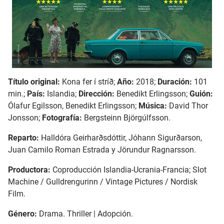
Título original:
Kona fer í stríð;
Año:
2018;
Duración:
101
min.;
País:
Islandia;
Dirección:
Benedikt Erlingsson;
Guión:
Ólafur Egilsson, Benedikt Erlingsson;
Música:
David Thor
Jonsson;
Fotografía:
Bergsteinn Björgúlfsson.
Reparto:
Halldóra Geirharðsdóttir, Jóhann Sigurðarson,
Juan Camilo Roman Estrada y Jörundur Ragnarsson.
Productora:
Coproducción Islandia-Ucrania-Francia; Slot
Machine / Gulldrengurinn / Vintage Pictures / Nordisk
Film.
Género:
Drama. Thriller | Adopción.