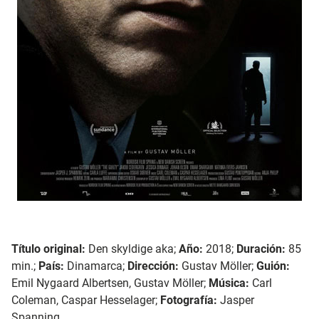
Título original:
Den skyldige aka;
Año:
2018;
Duración:
85
min.;
País:
Dinamarca;
Dirección:
Gustav Möller;
Guión:
Emil Nygaard Albertsen, Gustav Möller;
Música:
Carl
Coleman, Caspar Hesselager;
Fotografía:
Jasper
Spanning.