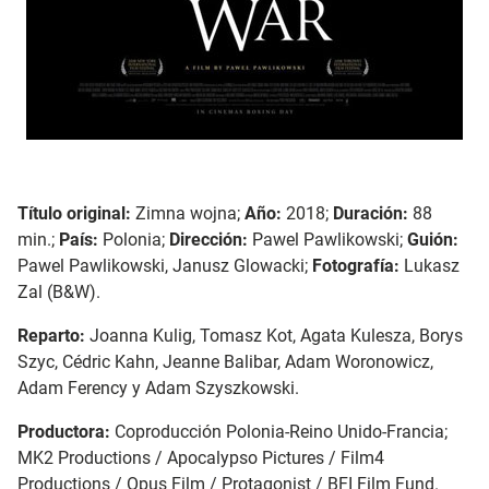
Título original:
Zimna wojna;
Año:
2018;
Duración:
88
min.;
País:
Polonia;
Dirección:
Pawel Pawlikowski;
Guión:
Pawel Pawlikowski, Janusz Glowacki;
Fotografía:
Lukasz
Zal (B&W).
Reparto:
Joanna Kulig, Tomasz Kot, Agata Kulesza, Borys
Szyc, Cédric Kahn, Jeanne Balibar, Adam Woronowicz,
Adam Ferency y Adam Szyszkowski.
Productora:
Coproducción Polonia-Reino Unido-Francia;
MK2 Productions / Apocalypso Pictures / Film4
Productions / Opus Film / Protagonist / BFI Film Fund.