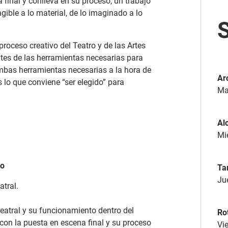
na final y conlleva en su proceso, un trabajo
angible a lo material, de lo imaginado a lo
proceso creativo del Teatro y de las Artes
ntes de las herramientas necesarias para
ambas herramientas necesarias a la hora de
Ar
 lo que conviene “ser elegido” para
Mar
Al
Mié
ro
Ta
Jue
atral.
atral y su funcionamiento dentro del
Ro
 con la puesta en escena final y su proceso
Vie