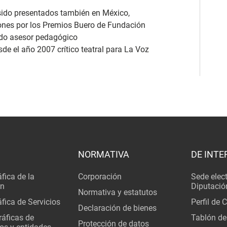
sido presentados también en México,
ones por los Premios Buero de Fundación
ido asesor pedagógico
e el año 2007 crítico teatral para La Voz
NORMATIVA
DE INTE
fica de la
Corporación
Sede elec
ón
Diputació
Normativa y estatutos
fica de Servicios
Perfil de 
Declaración de bienes
áficas de
Tablón de
Protección de datos