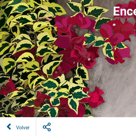
Enc
Volver