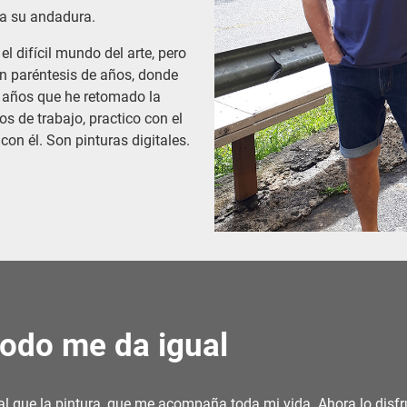
ba su andadura.
l difícil mundo del arte, pero
n paréntesis de años, donde
 años que he retomado la
os de trabajo, practico con el
on él. Son pinturas digitales.
todo me da igual
ual que la pintura, que me acompaña toda mi vida. Ahora lo disf