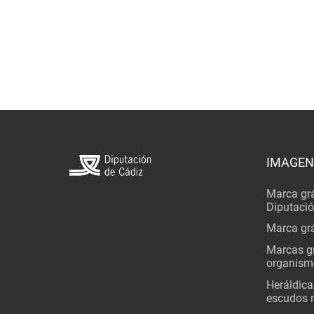
IMAGEN
Marca grá
Diputaci
Marca grá
Marcas gr
organism
Heráldica
escudos 