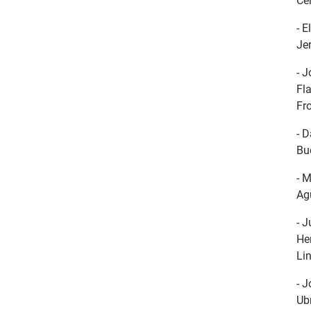
Cer
- 
Jer
- J
Fl
Fro
- D
Bu
- 
Agu
- 
He
Li
- 
Ub