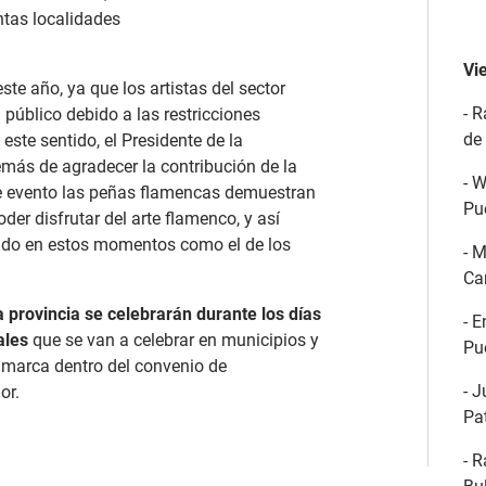
intas localidades
Vi
te año, ya que los artistas del sector
- R
público debido a las restricciones
de
n este sentido, el Presidente de la
más de agradecer la contribución de la
- W
e evento las peñas flamencas demuestran
Pu
er disfrutar del arte flamenco, y así
igado en estos momentos como el de los
- 
Ca
 provincia se celebrarán durante los días
- E
ales
que se van a celebrar en municipios y
Pu
nmarca dentro del convenio de
- 
gor.
Pa
- 