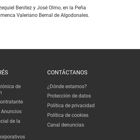
zequiel Benítez y José Olmo, en la Peña
amenca Valeriano Bernal de Algodonales.
RÉS
CONTÁCTANOS
trónica de
¿Dónde estamos?
n
Protección de datos
Contratante
Política de privacidad
 Anuncios
Política de cookies
cial de la
Canal denuncias
orporativos