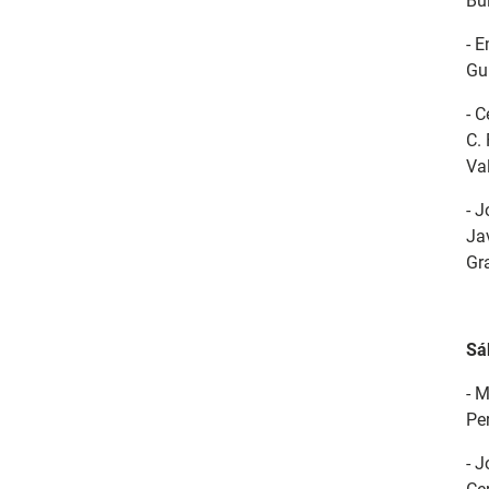
Bul
- 
Gui
- C
C.
Val
- 
Jav
Gr
Sá
- 
Per
- 