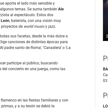
que aporta el lado más sensible y
n algunos temas. Se suma también
Ale
zzista al espectáculo. Estos dos
 León
, baterista, con una visión muy
n proyectos de
world music
y jazz.
r todas sus facetas, desde la más dulce a
Elige canciones de distintas épocas para
 ‘Al padre santo de Roma’, ‘Canastera’ o ‘La
P
er partícipe al público, buscando
e del concierto en una juerga, como las
BA
Ca
03
P
 flamenco en las fiestas familiares y con
 primas, y a su tesón se debió la
LO