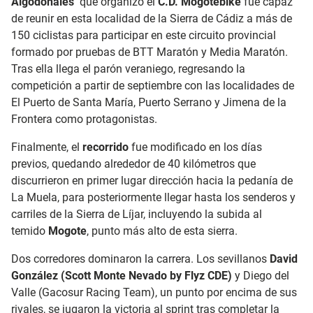
Algodonales’
que organizó el
C.D. Mogotebike
fue capaz
de reunir en esta localidad de la Sierra de Cádiz a más de
150 ciclistas para participar en este circuito provincial
formado por pruebas de BTT Maratón y Media Maratón.
Tras ella llega el parón veraniego, regresando la
competición a partir de septiembre con las localidades de
El Puerto de Santa María, Puerto Serrano y Jimena de la
Frontera como protagonistas.
Finalmente, el
recorrido
fue modificado en los días
previos, quedando alrededor de 40 kilómetros que
discurrieron en primer lugar dirección hacia la pedanía de
La Muela, para posteriormente llegar hasta los senderos y
carriles de la Sierra de Líjar, incluyendo la subida al
temido
Mogote
, punto más alto de esta sierra.
Dos corredores dominaron la carrera. Los sevillanos
David
González (Scott Monte Nevado by Flyz CDE)
y Diego del
Valle (Gacosur Racing Team), un punto por encima de sus
rivales, se jugaron la victoria al sprint tras completar la