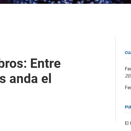
CU
bros: Entre
Fec
s anda el
20
Fe
PU
El 