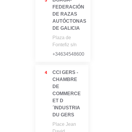
FEDERACIÓN
DE RAZAS
AUTÓCTONAS
DE GALICIA
Plaza de
Fontefiz s/n
+34634548600
CCI GERS -
4
CHAMBRE
DE
COMMERCE
ET D
´INDUSTRIA
DU GERS
Place Jean
David