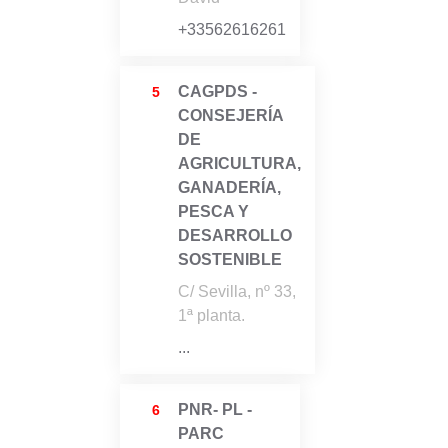
+33562616261
CAGPDS -
5
CONSEJERÍA
DE
AGRICULTURA,
GANADERÍA,
PESCA Y
DESARROLLO
SOSTENIBLE
C/ Sevilla, nº 33,
1ª planta.
...
PNR- PL -
6
PARC