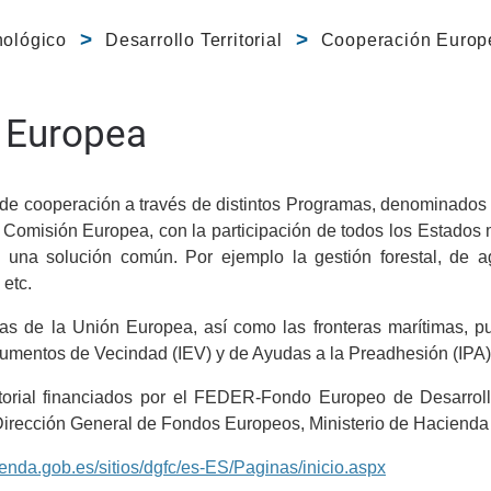
nológico
Desarrollo Territorial
Cooperación Europ
l Europea
 de cooperación a través de distintos Programas, denominad
a Comisión Europea, con la participación de todos los Estado
n una solución común. Por ejemplo la gestión forestal, de a
 etc.
ernas de la Unión Europea, así como las fronteras marítimas, 
strumentos de Vecindad (IEV) y de Ayudas a la Preadhesión (IPA)
orial financiados por el FEDER-Fondo Europeo de Desarroll
Dirección General de Fondos Europeos, Ministerio de Hacienda
nda.gob.es/sitios/dgfc/es-ES/Paginas/inicio.aspx