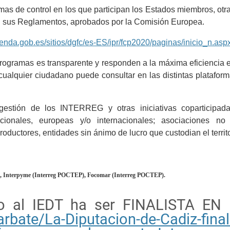
as de control en los que participan los Estados miembros, otra
n sus Reglamentos, aprobados por la Comisión Europea.
nda.gob.es/sitios/dgfc/es-ES/ipr/fcp2020/paginas/inicio_n.asp
rogramas es transparente y responden a la máxima eficiencia en
e cualquier ciudadano puede consultar en las distintas plataf
estión de los INTERREG y otras iniciativas coparticipadas 
acionales, europeas y/o internacionales; asociaciones n
ductores, entidades sin ánimo de lucro que custodian el territor
), Interpyme (Interreg POCTEP), Focomar (Interreg POCTEP).
ado al IEDT ha ser FINALISTA 
rbate/La-Diputacion-de-Cadiz-final