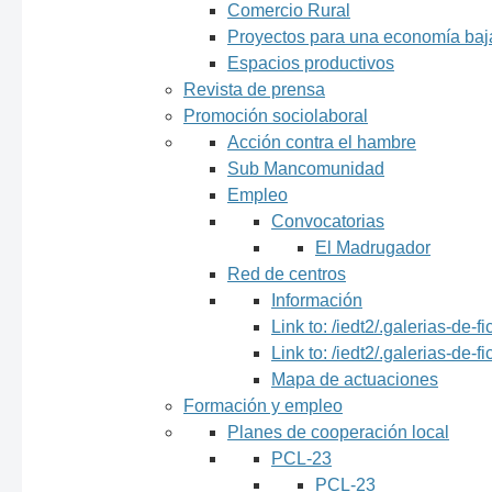
Comercio Rural
Proyectos para una economía ba
Espacios productivos
Revista de prensa
Promoción sociolaboral
Acción contra el hambre
Sub Mancomunidad
Empleo
Convocatorias
El Madrugador
Red de centros
Información
Link to: /iedt2/.galerias-d
Link to: /iedt2/.galerias-de
Mapa de actuaciones
Formación y empleo
Planes de cooperación local
PCL-23
PCL-23