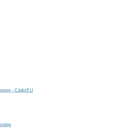
ropeos - CádizEU
enible