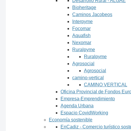
Desarrollo Rural - ALGAE
Bioheritage
Caminos Jacobeos
Interpyme
Focomar
Aquafish
Nexomar
Ruralpyme
Ruralpyme
Agrosocial
Agrosocial
camino-vertical
CAMINO VERTICAL
Oficina Provincial de Fondos Eu
Empresa-Emprendimiento
Agenda Urbana
Espacio CovidWorking
Economía sostenible
EnCadiz - Comercio turístico sost