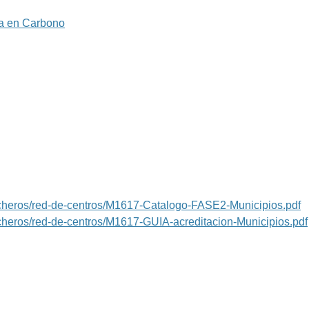
ja en Carbono
e-ficheros/red-de-centros/M1617-Catalogo-FASE2-Municipios.pdf
-ficheros/red-de-centros/M1617-GUIA-acreditacion-Municipios.pdf