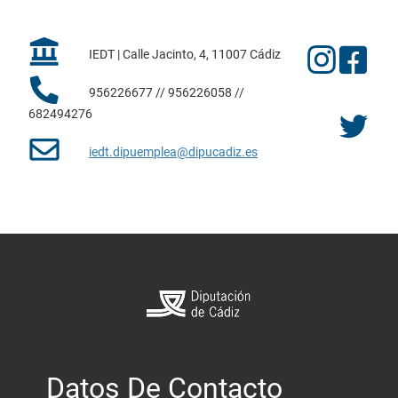
IEDT | Calle Jacinto, 4, 11007 Cádiz
956226677 // 956226058 //
682494276
iedt.dipuemplea@dipucadiz.es
Datos De Contacto