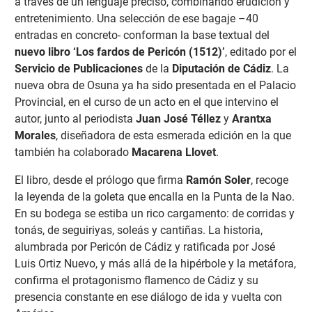
a través de un lenguaje preciso, combinando erudición y
entretenimiento. Una selección de ese bagaje –40
entradas en concreto- conforman la base textual del
nuevo libro ‘Los fardos de Pericón (1512)’
, editado por el
Servicio de Publicaciones
de la
Diputación de Cádiz
. La
nueva obra de Osuna ya ha sido presentada en el Palacio
Provincial, en el curso de un acto en el que intervino el
autor, junto al periodista
Juan José Téllez
y
Arantxa
Morales
, diseñadora de esta esmerada edición en la que
también ha colaborado
Macarena Llovet
.
El libro, desde el prólogo que firma
Ramón Soler
, recoge
la leyenda de la goleta que encalla en la Punta de la Nao.
En su bodega se estiba un rico cargamento: de corridas y
tonás, de seguiriyas, soleás y cantiñas. La historia,
alumbrada por Pericón de Cádiz y ratificada por José
Luis Ortiz Nuevo, y más allá de la hipérbole y la metáfora,
confirma el protagonismo flamenco de Cádiz y su
presencia constante en ese diálogo de ida y vuelta con