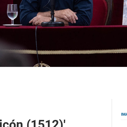
IM
icón (1512)',