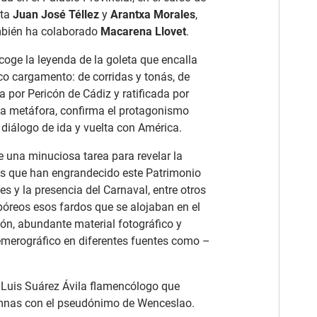
sta
Juan José Téllez
y
Arantxa Morales
,
mbién ha colaborado
Macarena Llovet
.
ecoge la leyenda de la goleta que encalla
co cargamento: de corridas y tonás, de
a por Pericón de Cádiz y ratificada por
 la metáfora, confirma el protagonismo
diálogo de ida y vuelta con América.
 una minuciosa tarea para revelar la
stas que han engrandecido este Patrimonio
s y la presencia del Carnaval, entre otros
rpóreos esos fardos que se alojaban en el
ión, abundante material fotográfico y
emerográfico en diferentes fuentes como –
 Luis Suárez Ávila flamencólogo que
mnas con el pseudónimo de Wenceslao.