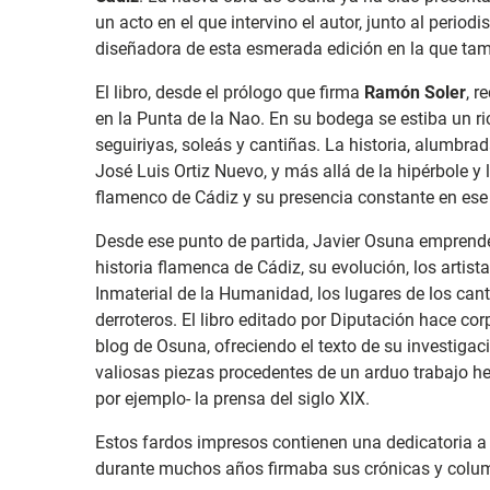
un acto en el que intervino el autor, junto al periodi
diseñadora de esta esmerada edición en la que ta
El libro, desde el prólogo que firma
Ramón Soler
, r
en la Punta de la Nao. En su bodega se estiba un ri
seguiriyas, soleás y cantiñas. La historia, alumbrad
José Luis Ortiz Nuevo, y más allá de la hipérbole y
flamenco de Cádiz y su presencia constante en ese 
Desde ese punto de partida, Javier Osuna emprende
historia flamenca de Cádiz, su evolución, los arti
Inmaterial de la Humanidad, los lugares de los cante
derroteros. El libro editado por Diputación hace co
blog de Osuna, ofreciendo el texto de su investigac
valiosas piezas procedentes de un arduo trabajo h
por ejemplo- la prensa del siglo XIX.
Estos fardos impresos contienen una dedicatoria a
durante muchos años firmaba sus crónicas y colu