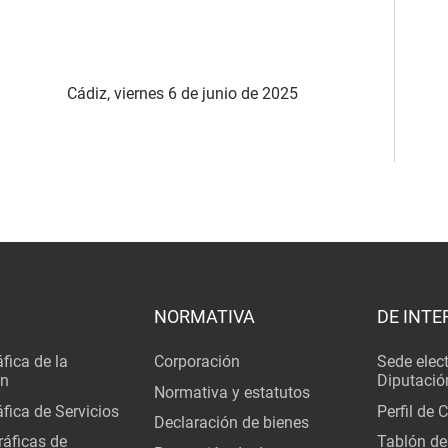
Cádiz, viernes 6 de junio de 2025
NORMATIVA
DE INTE
fica de la
Corporación
Sede elec
ón
Diputació
Normativa y estatutos
fica de Servicios
Perfil de 
Declaración de bienes
áficas de
Tablón de