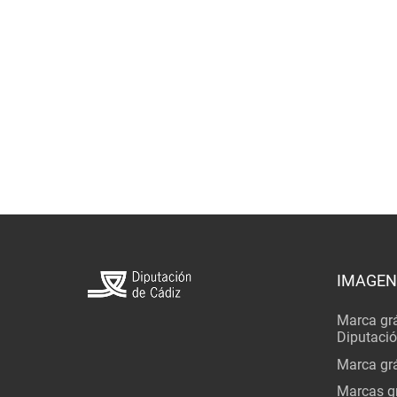
IMAGEN
Marca grá
Diputaci
Marca grá
Marcas gr