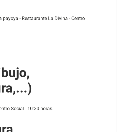
a payoya - Restaurante La Divina - Centro
ibujo,
ra,...)
ntro Social - 10:30 horas.
ura