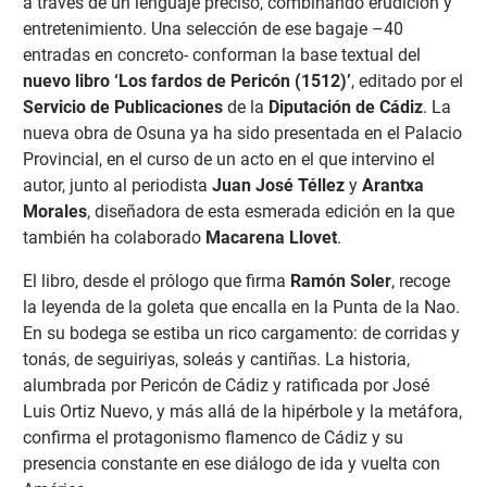
a través de un lenguaje preciso, combinando erudición y
entretenimiento. Una selección de ese bagaje –40
entradas en concreto- conforman la base textual del
nuevo libro ‘Los fardos de Pericón (1512)’
, editado por el
Servicio de Publicaciones
de la
Diputación de Cádiz
. La
nueva obra de Osuna ya ha sido presentada en el Palacio
Provincial, en el curso de un acto en el que intervino el
autor, junto al periodista
Juan José Téllez
y
Arantxa
Morales
, diseñadora de esta esmerada edición en la que
también ha colaborado
Macarena Llovet
.
El libro, desde el prólogo que firma
Ramón Soler
, recoge
la leyenda de la goleta que encalla en la Punta de la Nao.
En su bodega se estiba un rico cargamento: de corridas y
tonás, de seguiriyas, soleás y cantiñas. La historia,
alumbrada por Pericón de Cádiz y ratificada por José
Luis Ortiz Nuevo, y más allá de la hipérbole y la metáfora,
confirma el protagonismo flamenco de Cádiz y su
presencia constante en ese diálogo de ida y vuelta con