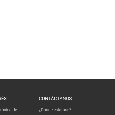
RÉS
CONTÁCTANOS
trónica de
¿Dónde estamos?
n