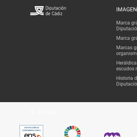
IMAGEN
Marca grá
Diputaci
Marca grá
Marcas gr
organism
Heráldica
escudos 
Historia 
Diputació
EPICSA