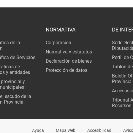
NORMATIVA
DE INTE
fica de la
Corporación
Sede elec
ón
Diputació
Normativa y estatutos
fica de Servicios
Perfil de 
Declaración de bienes
áficas de
Tablón de
Protección de datos
os y entidades
Boletín Ofi
 provincial y
Província
municipales
Accesos c
del escudo de la
Tribunal 
n Provincial
Recursos 
Ayuda
Mapa Web
Accesibilidad
Aviso