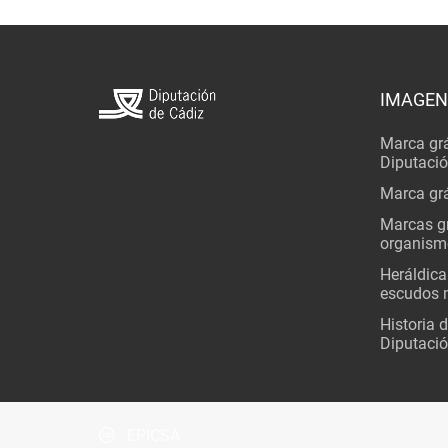
IMAGEN
Marca grá
Diputaci
Marca grá
Marcas gr
organism
Heráldica
escudos 
Historia 
Diputació
EPICSA