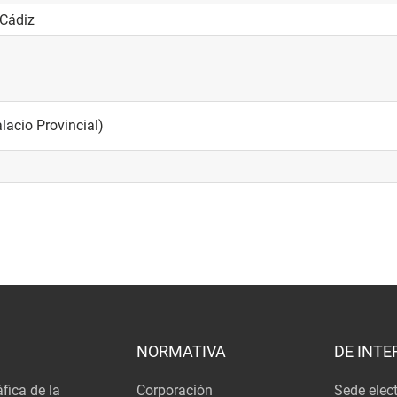
 Cádiz
lacio Provincial)
NORMATIVA
DE INTE
fica de la
Corporación
Sede elec