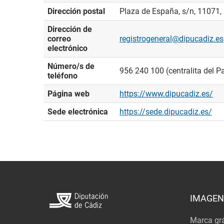
Dirección postal
Plaza de España, s/n, 11071,
Dirección de
correo
registrogeneral@dipucadiz.es
electrónico
Número/s de
956 240 100 (centralita del Pa
teléfono
Página web
https://www.dipucadiz.es/
Sede electrónica
https://sede.dipucadiz.es/
IMAGEN
Marca grá