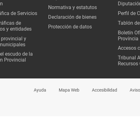
ón
Diputació
Normativa y estatutos
fica de Servicios
Perfil de 
Declaración de bienes
áficas de
Tablón de
Protección de datos
os y entidades
Boletín Ofi
 provincial y
Província
municipales
Accesos c
del escudo de la
Tribunal 
n Provincial
Recursos 
Ayuda
Mapa Web
Accesibilidad
Aviso