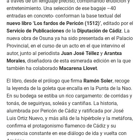
a través de un lenguaje preciso, combinando erudición y
entretenimiento. Una selección de ese bagaje –40
entradas en concreto- conforman la base textual del
nuevo libro ‘Los fardos de Pericón (1512)’
, editado por el
Servicio de Publicaciones
de la
Diputación de Cádiz
. La
nueva obra de Osuna ya ha sido presentada en el Palacio
Provincial, en el curso de un acto en el que intervino el
autor, junto al periodista
Juan José Téllez
y
Arantxa
Morales
, diseñadora de esta esmerada edición en la que
también ha colaborado
Macarena Llovet
.
El libro, desde el prólogo que firma
Ramón Soler
, recoge
la leyenda de la goleta que encalla en la Punta de la Nao.
En su bodega se estiba un rico cargamento: de corridas y
tonás, de seguiriyas, soleás y cantiñas. La historia,
alumbrada por Pericón de Cádiz y ratificada por José
Luis Ortiz Nuevo, y más allá de la hipérbole y la metáfora,
confirma el protagonismo flamenco de Cádiz y su
presencia constante en ese diálogo de ida y vuelta con