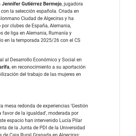
a
Jennifer Gutiérrez Bermejo
, jugadora
 con la selección española. Criada en
 Balonmano Ciudad de Algeciras y ha
do por clubes de España, Alemania,
los de liga en Alemania, Rumanía y
ado en la temporada 2025/26 con el CS
l al Desarrollo Económico y Social en
arifa
, en reconocimiento a su aportación
ibilización del trabajo de las mujeres en
 la mesa redonda de experiencias 'Gestión
a favor de la igualdad', moderada por
ste espacio han intervenido Lucía Pilar
enta de la Junta de PDI de la Universidad
na de Caja Rural Granada en Algeciras;