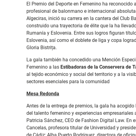
El Premio del Deporte en Femenino ha reconocido 
profesional de balonmano e internacional absoluta
Algeciras, inició su carrera en la cantera del Club
construido una trayectoria de élite que la ha lleva
Rumanía y Eslovenia. Entre sus logros figuran títu
Eslovenia, así como el doblete de liga y copa logr
Gloria Bistrița.
La gala también ha concedido una Mención Especia
Femenino a las
Estibadoras de la Conservera de T
al tejido económico y social del territorio y a la vis
sectores esenciales para la comunidad
Mesa Redonda
Antes de la entrega de premios, la gala ha acogido
del talento femenino y experiencias empresariales 
Patricia Sánchez, CEO de Fashion Digital Law. En e
Cancelas, profesora titular de Universidad y presid
de Cádiz; Alba Puerto Rodríguez, directora de ofici