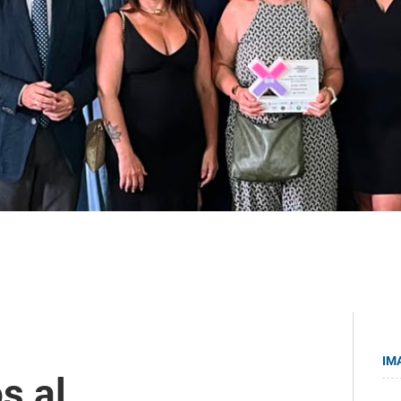
IM
s al