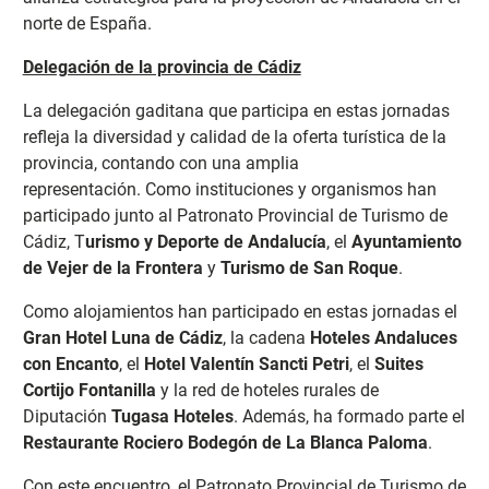
norte de España.
Delegación de la provincia de Cádiz
La delegación gaditana que participa en estas jornadas
refleja la diversidad y calidad de la oferta turística de la
provincia, contando con una amplia
representación.
Como instituciones y organismos han
participado junto al Patronato Provincial de Turismo de
Cádiz, T
urismo y Deporte de Andalucía
, el
Ayuntamiento
de Vejer de la Frontera
y
Turismo de San Roque
.
Como alojamientos han participado en estas jornadas el
Gran Hotel Luna de Cádiz
, la cadena
Hoteles Andaluces
con Encanto
, el
Hotel Valentín Sancti Petri
, el
Suites
Cortijo Fontanilla
y la red de hoteles rurales de
Diputación
Tugasa Hoteles
. Además, ha formado parte el
Restaurante Rociero Bodegón de La Blanca Paloma
.
Con este encuentro, el Patronato Provincial de Turismo de