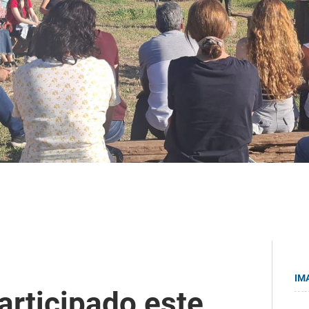
IM
articipado este