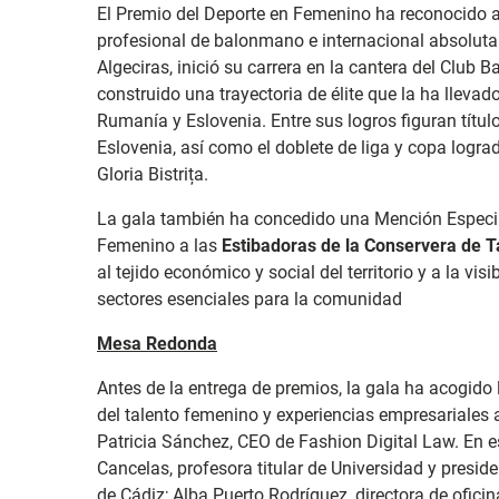
El Premio del Deporte en Femenino ha reconocido 
profesional de balonmano e internacional absoluta
Algeciras, inició su carrera en la cantera del Club
construido una trayectoria de élite que la ha lleva
Rumanía y Eslovenia. Entre sus logros figuran títu
Eslovenia, así como el doblete de liga y copa logr
Gloria Bistrița.
La gala también ha concedido una Mención Especia
Femenino a las
Estibadoras de la Conservera de T
al tejido económico y social del territorio y a la vis
sectores esenciales para la comunidad
Mesa Redonda
Antes de la entrega de premios, la gala ha acogido
del talento femenino y experiencias empresariales 
Patricia Sánchez, CEO de Fashion Digital Law. En e
Cancelas, profesora titular de Universidad y presid
de Cádiz; Alba Puerto Rodríguez, directora de ofici