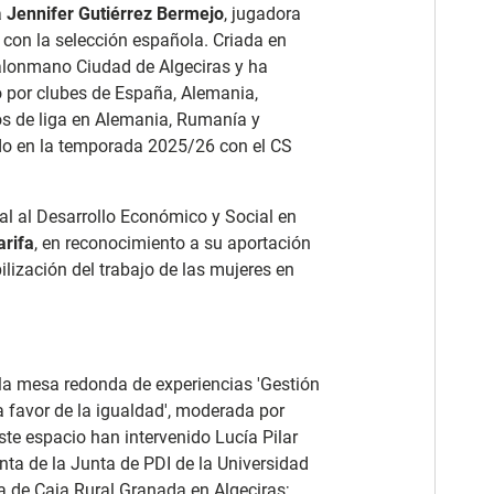
a
Jennifer Gutiérrez Bermejo
, jugadora
 con la selección española. Criada en
 Balonmano Ciudad de Algeciras y ha
do por clubes de España, Alemania,
los de liga en Alemania, Rumanía y
ado en la temporada 2025/26 con el CS
l al Desarrollo Económico y Social en
arifa
, en reconocimiento a su aportación
ibilización del trabajo de las mujeres en
 la mesa redonda de experiencias 'Gestión
a favor de la igualdad', moderada por
ste espacio han intervenido Lucía Pilar
enta de la Junta de PDI de la Universidad
na de Caja Rural Granada en Algeciras;