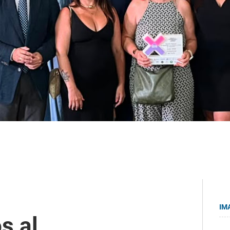
IM
s al