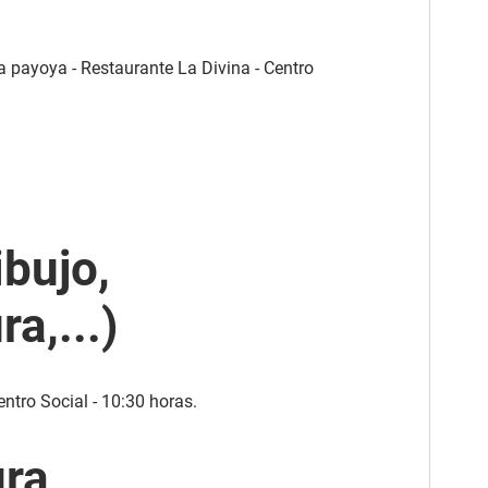
a payoya - Restaurante La Divina - Centro
ibujo,
ra,...)
ntro Social - 10:30 horas.
ura