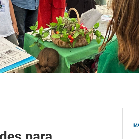
IM
udes para