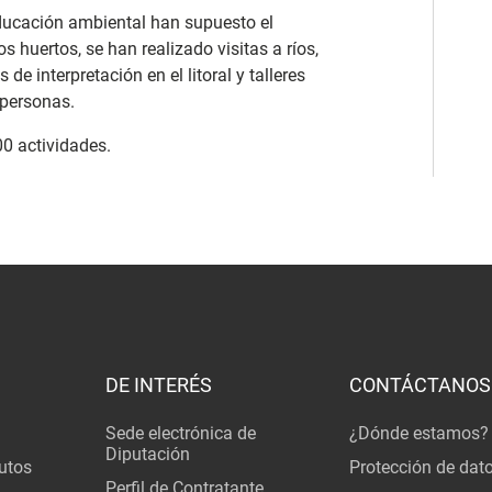
ducación ambiental han supuesto el
 huertos, se han realizado visitas a ríos,
 de interpretación en el litoral y talleres
 personas.
00 actividades.
DE INTERÉS
CONTÁCTANOS
Sede electrónica de
¿Dónde estamos?
Diputación
utos
Protección de dat
Perfil de Contratante