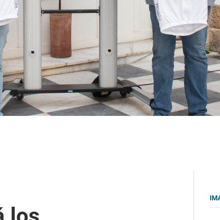
IM
 los