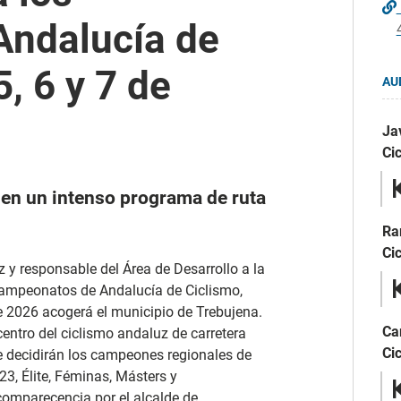
ndalucía de
5, 6 y 7 de
AU
Ja
Ci
 en un intenso programa de ruta
Ra
Ci
 y responsable del Área de Desarrollo a la
Campeonatos de Andalucía de Ciclismo,
e 2026 acogerá el municipio de Trebujena.
Ca
centro del ciclismo andaluz de carretera
Ci
 se decidirán los campeones regionales de
23, Élite, Féminas, Másters y
omparecencia por el alcalde de