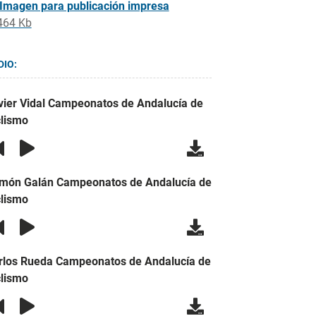
Imagen para publicación impresa
464 Kb
DIO:
vier Vidal Campeonatos de Andalucía de
clismo
món Galán Campeonatos de Andalucía de
clismo
rlos Rueda Campeonatos de Andalucía de
clismo