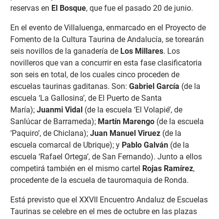
reservas en
El Bosque
, que fue el pasado 20 de junio.
En el evento de Villaluenga, enmarcado en el Proyecto de
Fomento de la Cultura Taurina de Andalucía, se torearán
seis novillos de la ganadería de
Los Millares
. Los
novilleros que van a concurrir en esta fase clasificatoria
son seis en total, de los cuales cinco proceden de
escuelas taurinas gaditanas. Son:
Gabriel García
(de la
escuela ‘La Gallosina’, de El Puerto de Santa
María);
Juanmi Vidal
(de la escuela ‘El Volapié’, de
Sanlúcar de Barrameda);
Martín Marengo
(de la escuela
‘Paquiro’, de Chiclana);
Juan Manuel Viruez
(de la
escuela comarcal de Ubrique); y
Pablo Galván
(de la
escuela ‘Rafael Ortega’, de San Fernando). Junto a ellos
competirá también en el mismo cartel
Rojas Ramírez
,
procedente de la escuela de tauromaquia de Ronda.
Está previsto que el XXVII Encuentro Andaluz de Escuelas
Taurinas se celebre en el mes de octubre en las plazas