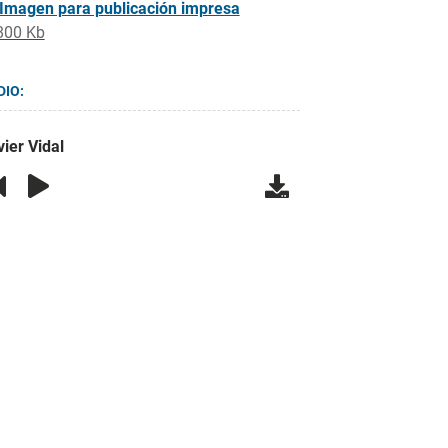
Imagen para publicación impresa
800 Kb
DIO:
ier Vidal