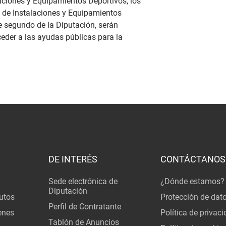
aciones y Equipamientos Deportivos, los
s de Instalaciones y Equipamientos
te segundo de la Diputación, serán
der a las ayudas públicas para la
DE INTERÉS
CONTÁCTANOS
Sede electrónica de
¿Dónde estamos?
Diputación
utos
Protección de dat
Perfil de Contratante
enes
Política de privac
Tablón de Anuncios