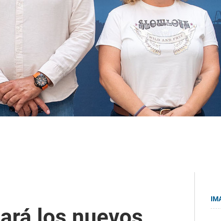
IM
iará los nuevos