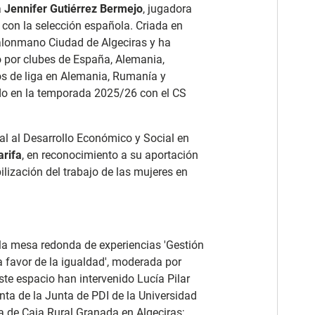
a
Jennifer Gutiérrez Bermejo
, jugadora
 con la selección española. Criada en
 Balonmano Ciudad de Algeciras y ha
do por clubes de España, Alemania,
los de liga en Alemania, Rumanía y
ado en la temporada 2025/26 con el CS
l al Desarrollo Económico y Social en
arifa
, en reconocimiento a su aportación
ibilización del trabajo de las mujeres en
 la mesa redonda de experiencias 'Gestión
a favor de la igualdad', moderada por
ste espacio han intervenido Lucía Pilar
enta de la Junta de PDI de la Universidad
na de Caja Rural Granada en Algeciras;