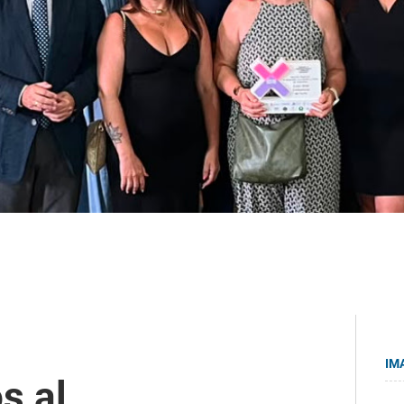
IM
s al