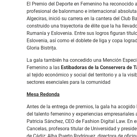
El Premio del Deporte en Femenino ha reconocido 
profesional de balonmano e internacional absoluta
Algeciras, inició su carrera en la cantera del Club
construido una trayectoria de élite que la ha lleva
Rumanía y Eslovenia. Entre sus logros figuran títu
Eslovenia, así como el doblete de liga y copa logr
Gloria Bistrița.
La gala también ha concedido una Mención Especia
Femenino a las
Estibadoras de la Conservera de T
al tejido económico y social del territorio y a la vis
sectores esenciales para la comunidad
Mesa Redonda
Antes de la entrega de premios, la gala ha acogido
del talento femenino y experiencias empresariales 
Patricia Sánchez, CEO de Fashion Digital Law. En e
Cancelas, profesora titular de Universidad y presid
de Cádiz; Alba Puerto Rodríguez, directora de ofici