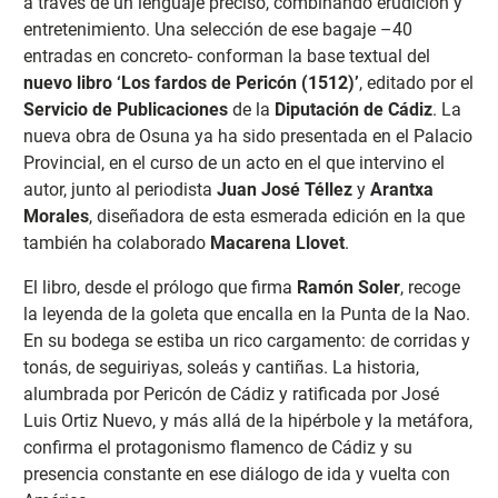
a través de un lenguaje preciso, combinando erudición y
entretenimiento. Una selección de ese bagaje –40
entradas en concreto- conforman la base textual del
nuevo libro ‘Los fardos de Pericón (1512)’
, editado por el
Servicio de Publicaciones
de la
Diputación de Cádiz
. La
nueva obra de Osuna ya ha sido presentada en el Palacio
Provincial, en el curso de un acto en el que intervino el
autor, junto al periodista
Juan José Téllez
y
Arantxa
Morales
, diseñadora de esta esmerada edición en la que
también ha colaborado
Macarena Llovet
.
El libro, desde el prólogo que firma
Ramón Soler
, recoge
la leyenda de la goleta que encalla en la Punta de la Nao.
En su bodega se estiba un rico cargamento: de corridas y
tonás, de seguiriyas, soleás y cantiñas. La historia,
alumbrada por Pericón de Cádiz y ratificada por José
Luis Ortiz Nuevo, y más allá de la hipérbole y la metáfora,
confirma el protagonismo flamenco de Cádiz y su
presencia constante en ese diálogo de ida y vuelta con