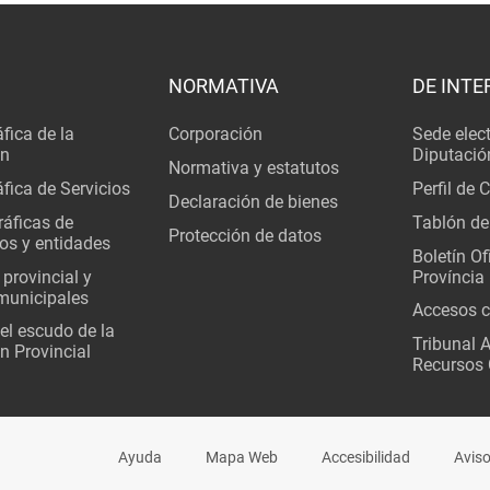
NORMATIVA
DE INTE
fica de la
Corporación
Sede elec
ón
Diputació
Normativa y estatutos
fica de Servicios
Perfil de 
Declaración de bienes
áficas de
Tablón de
Protección de datos
os y entidades
Boletín Ofi
 provincial y
Província
municipales
Accesos c
del escudo de la
Tribunal 
n Provincial
Recursos 
Ayuda
Mapa Web
Accesibilidad
Aviso