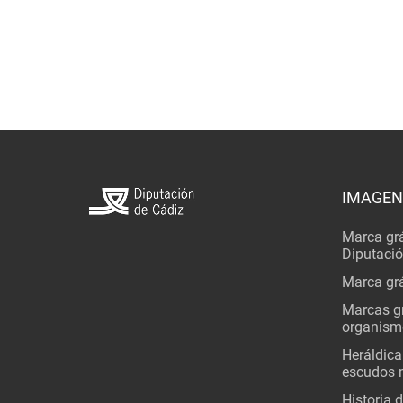
IMAGEN
Marca grá
Diputaci
Marca grá
Marcas gr
organism
Heráldica
escudos 
Historia 