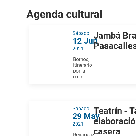
Agenda cultural
Sábado
Jambá Bra
12 Jun
Pasacalles
2021
Bornos,
Itinerario
por la
calle
Sábado
Teatrín - T
29 May
elaboració
2021
casera
Benaocaz,