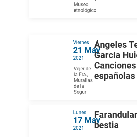
Museo
etnológico
Viernes
Ángeles T
21 May
García Hui
2021
Canciones
Vejer de
españolas
la Fra.,
Murallas
de la
Segur
Lunes
Farandulari
17 May
bestia
2021