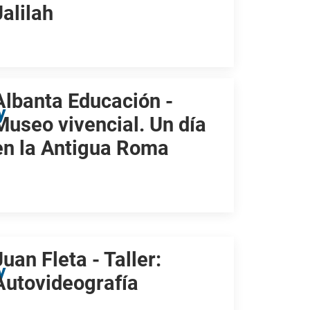
Jalilah
Albanta Educación -
y
Museo vivencial. Un día
en la Antigua Roma
Juan Fleta - Taller:
y
Autovideografía