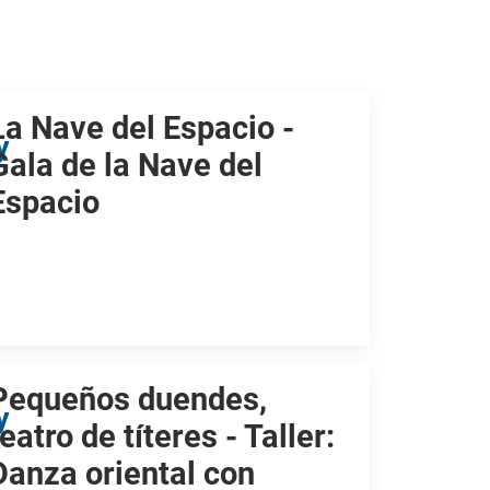
La Nave del Espacio -
y
Gala de la Nave del
Espacio
Pequeños duendes,
y
teatro de títeres - Taller:
Danza oriental con