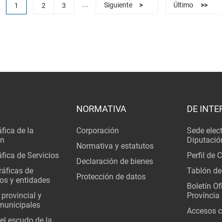
...
1
2
3
Siguiente
>
Último
>>
NORMATIVA
DE INTE
fica de la
Corporación
Sede elec
ón
Diputació
Normativa y estatutos
fica de Servicios
Perfil de 
Declaración de bienes
áficas de
Tablón de
Protección de datos
os y entidades
Boletín Ofi
 provincial y
Província
municipales
Accesos c
del escudo de la