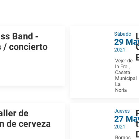
ss Band -
Sábado
29 Ma
 / concierto
2021
Vejer de
la Fra.,
Caseta
Municipal
La
Noria
aller de
Jueves
27 Ma
n de cerveza
2021
Bornos,