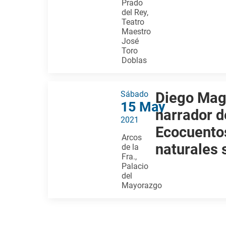
Prado
del Rey,
Teatro
Maestro
José
Toro
Doblas
Sábado
Diego Mag
15 May
narrador de
2021
Ecocuentos
Arcos
naturales 
de la
Fra.,
Palacio
del
Mayorazgo