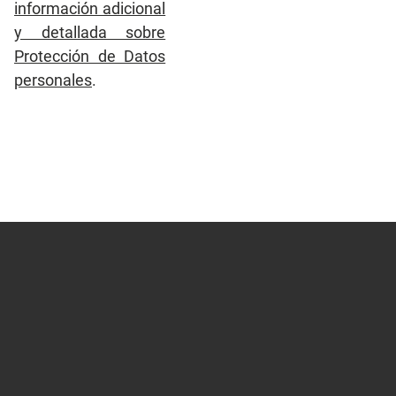
información adicional
y detallada sobre
Protección de Datos
personales
.
Marca gráfica de la Diputación
Corporación
Marca gráfica de Servicios
Normativa y estatutos
Marcas gráficas de organismos y entidades
Declaración de bienes